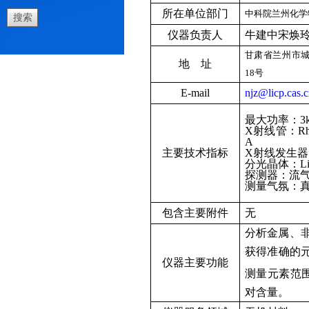
所在单位部门
中科院兰州化学
仪器负责人
牛建中
宋焕
甘肃省兰州市
地 址
18
号
E-mail
njz@licp.cas.
最大功率：
3
X
射线管：
R
A
主要技术指标
X
射线发生器
分光晶体：
L
探测器：流
测量气氛：
包含主要附件
无
分析金属、
获得准确的
仪器主要功能
测量元素范
对含量。