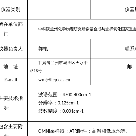
仪器类别
仪器
所在单位部
中科院兰州化学物理研究所羰基合成与选择氧化国家重
门
仪器负责人
郭艳
联系
甘肃省兰州市城关区天水中
地 址
邮
路
18
号
E-mail
wm@licp.cas.cn
波谱范围：
4700-400cm-1
主要技术指
分辨率：
0.125cm
-1
标
波数精度：
0.001cm
-1
包含主要附
采样器；
附件；高温和低压池等。
OMNI
ATR