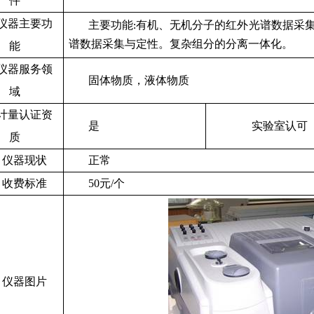
件
仪器主要功
主要功能
有机、无机分子的红外光谱数据采
:
谱数据采集与定性。复杂组分的分离一体化。
能
仪器服务领
固体物质，液体物质
域
计量认证资
是
实验室认可
质
仪器现状
正常
收费标准
50
元
/
个
仪器图片